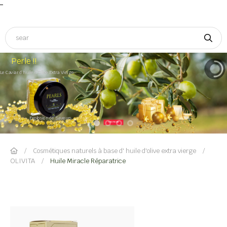
asculer la navigation
☰
Perle !!
Le Caviar d'huile d'Olive Extra Vierge
Explosion de Saveurs
SHOP NOW
Cosmétiques naturels à base d' huile d'olive extra vierge
OLIVITA
Huile Miracle Réparatrice