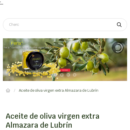
Navegación de palanca
☰
Perla''
Perla '' caviar de aceite de oliva virgen extra
SHOP NOW
Explosión de Sabores
Aceite de oliva virgen extra Almazara de Lubrín
Aceite de oliva virgen extra
Almazara de Lubrín